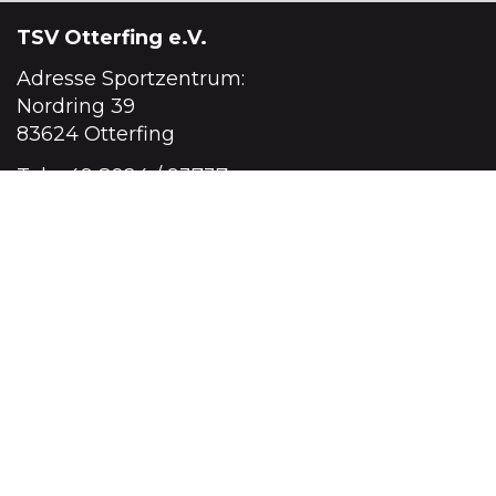
TSV Otterfing e.V.
Adresse Sportzentrum:
Nordring 39
83624 Otterfing
Tel.
+49 8024 / 93737
info@tsv-otterfing.de
Postanschrift:
Lena-Christ-Ring 21
83624 Otterfing
Impressum
·
Datenschutz