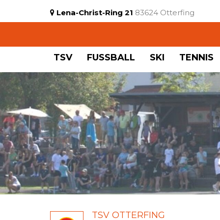
Lena-Christ-Ring 21
83624 Otterfing
TSV
FUSSBALL
SKI
TENNIS
TSV OTTERFING