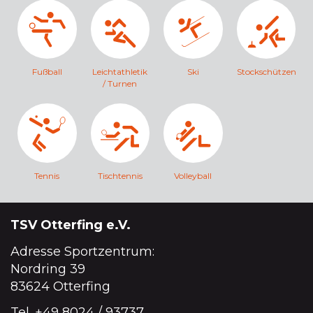
Fußball
Leichtathletik
Ski
Stockschützen
/ Turnen
Tennis
Tischtennis
Volleyball
TSV Otterfing e.V.
Adresse Sportzentrum:
Nordring 39
83624 Otterfing
Tel.
+49 8024 / 93737