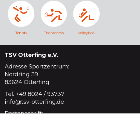
Tennis
Tischtennis
Volleyball
TSV Otterfing e.V.
Adresse Sportzentrum:
Nordring 39
83624 Otterfing
Tel.
+49 8024 / 93737
info@tsv-otterfing.de
Postanschrift:
Lena-Christ-Ring 21
83624 Otterfing