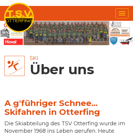
Me
anz
SKI
Über uns
A g'führiger Schnee...
Skifahren in Otterfing
Die Skiabteilung des TSV Otterfing wurde im
November 1968 ins Leben gerufen. Heute