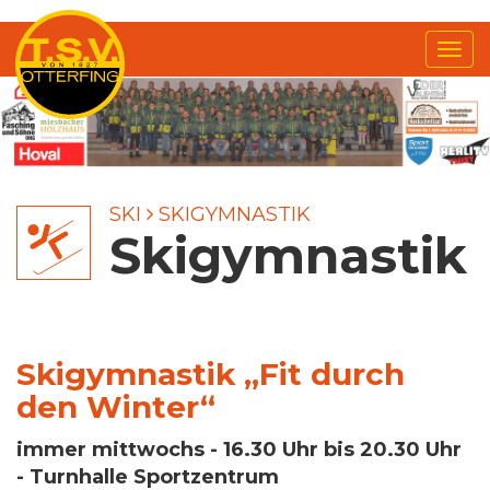
Me
anz
SKI
SKIGYMNASTIK
Skigymnastik
Skigymnastik „Fit durch
den Winter“
immer mittwochs - 16.30 Uhr bis 20.30 Uhr
- Turnhalle Sportzentrum