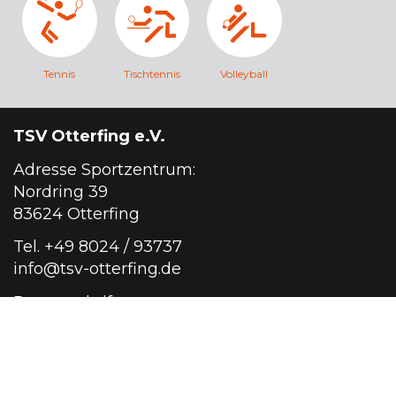
Tennis
Tischtennis
Volleyball
TSV Otterfing e.V.
Adresse Sportzentrum:
Nordring 39
83624 Otterfing
Tel.
+49 8024 / 93737
info@tsv-otterfing.de
Postanschrift:
Lena-Christ-Ring 21
83624 Otterfing