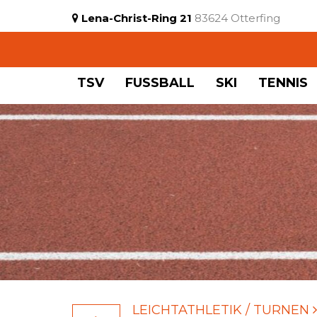
Lena-Christ-Ring 21
83624 Otterfing
TSV
FUSSBALL
SKI
TENNIS
LEICHTATHLETIK / TURNEN