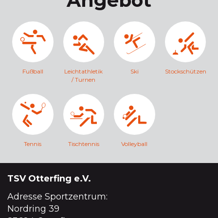
Angebot
Fußball
Leichtathletik
Ski
Stockschützen
/ Turnen
Tennis
Tischtennis
Volleyball
TSV Otterfing e.V.
Adresse Sportzentrum:
Nordring 39