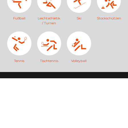
Fußball
Leichtathletik
Ski
Stockschützen
/ Turnen
Tennis
Tischtennis
Volleyball
TSV Otterfing e.V.
Adresse Sportzentrum:
Nordring 39
83624 Otterfing
Tel.
+49 8024 / 93737
info@tsv-otterfing.de