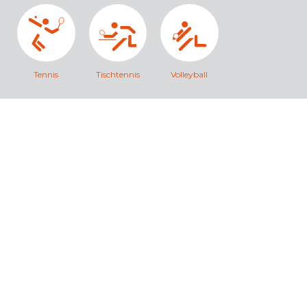
Tennis
Tischtennis
Volleyball
TSV Otterfing e.V.
Adresse Sportzentrum:
Nordring 39
83624 Otterfing
Tel.
+49 8024 / 93737
info@tsv-otterfing.de
Postanschrift:
Lena-Christ-Ring 21
83624 Otterfing