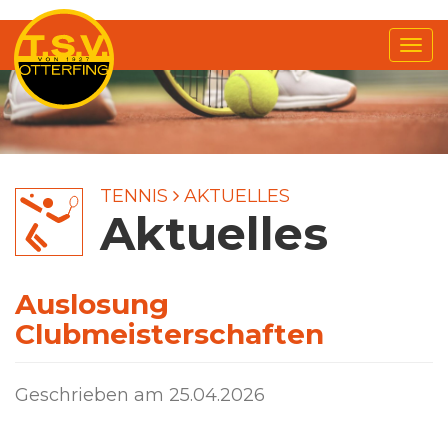
Me
anz
TENNIS
AKTUELLES
Aktuelles
Auslosung
Clubmeisterschaften
Geschrieben am
25.04.2026