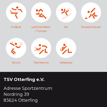
Fußball
Leichtathletik
Ski
Stockschützen
/ Turnen
Tennis
Tischtennis
Volleyball
TSV Otterfing e.V.
Adresse Sportzentrum:
Nordring 39
83624 Otterfing